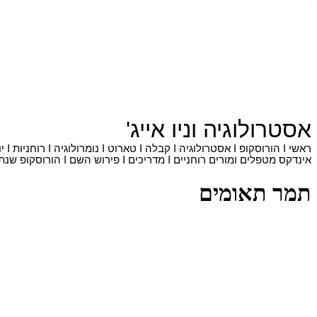
אסטרולוגיה
ו
ניו אייג'
ראשי
I
הורוסקופ
I
אסטרולוגיה
I
קבלה
I
טארוט
I
נומרולוגיה
I
רוחניות
I
י
אינדקס מטפלים ומורים רוחניים
I
מדריכים
I
פירוש השם
I
הורוסקופ שנתי
תמר תאומים