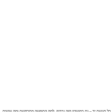
כל תנועת יד – גם במועדון הזה נבדוק, למה התופעה מתרחשת ומה עושים