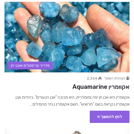
מדריך קריסטלים ואבני חן
הנהלת האתר
2,334
אקוומרין Aquamarine
אקוומרין היא אבן חן יפה ופופולרית, היא מכונה "אבן הנעורים". ביהדות אבן
אקוומרין נקראת בשם "תרשיש". השם אקוומרין נגזר מהמילים…
לחץ להמשך »