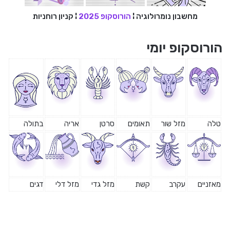
מחשבון נומרולוגיה
¦
הורוסקופ 2025
¦
קניון רוחניות
הורוסקופ יומי
טלה
מזל שור
תאומים
סרטן
אריה
בתולה
מאזניים
עקרב
קשת
מזל גדי
מזל דלי
דגים