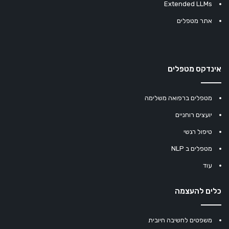
Extended LLMs
אתר מטפלים
אינדקס מטפלים
מטפלים ברפואה משלימה
יועצים רוחניים
טיפול רגשי
מטפלים ב NLP
עוד
כלים להעצמה
משפטים לחשיבה חיובית