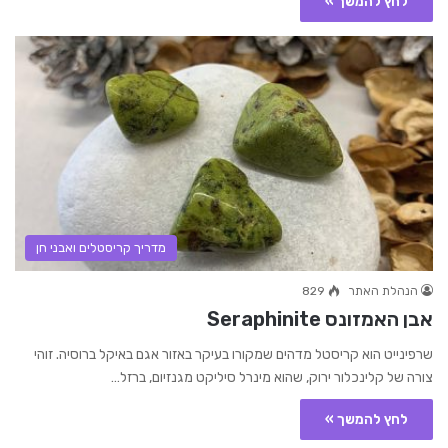
לחץ להמשך »
מדריך קריסטלים ואבני חן
הנהלת האתר
829
אבן האמזונס Seraphinite
שרפינייט הוא קריסטל מדהים שמקורו בעיקר באזור אגם באיקל ברוסיה. זוהי
צורה של קלינכלור ירוק, שהוא מינרל סיליקט מגנזיום, ברזל…
לחץ להמשך »