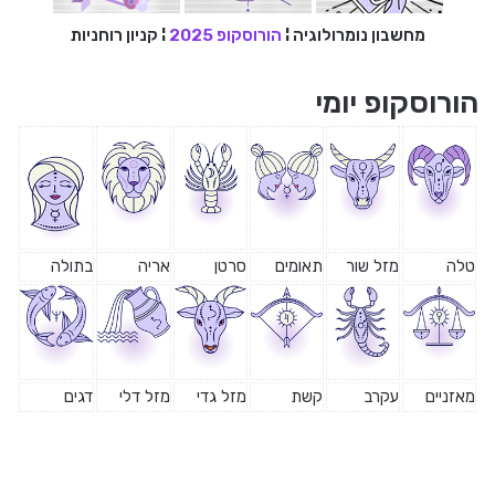
מחשבון נומרולוגיה
¦
הורוסקופ 2025
¦
קניון רוחניות
הורוסקופ יומי
טלה
מזל שור
תאומים
סרטן
אריה
בתולה
מאזניים
עקרב
קשת
מזל גדי
מזל דלי
דגים