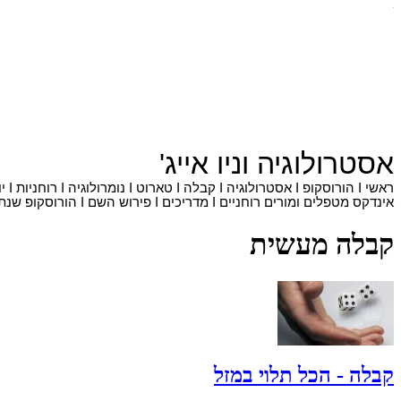
אסטרולוגיה
ו
ניו אייג'
ראשי
I
הורוסקופ
I
אסטרולוגיה
I
קבלה
I
טארוט
I
נומרולוגיה
I
רוחניות
I
י
אינדקס מטפלים ומורים רוחניים
I
מדריכים
I
פירוש השם
I
הורוסקופ שנתי
קבלה מעשית
קבלה - הכל תלוי במזל