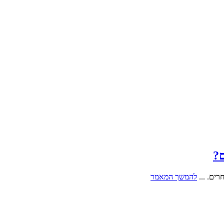
ם?
ים. ...
להמשך המאמר