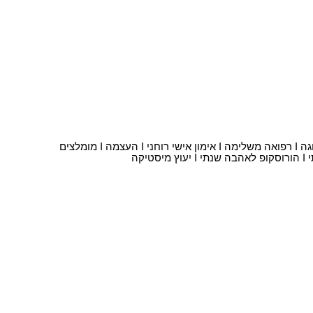
וגה
I
רפואה משלימה
I
אימון אישי רוחני
I
העצמה
I
מומלצים
I
הורוסקופ לאהבה שנתי
I
יעוץ מיסטיקה