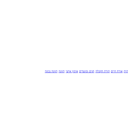
תית
אורח חיים
תורת הקבלה
חגים ומועדים
אימון אישי
תזונה
תזונה נכונה