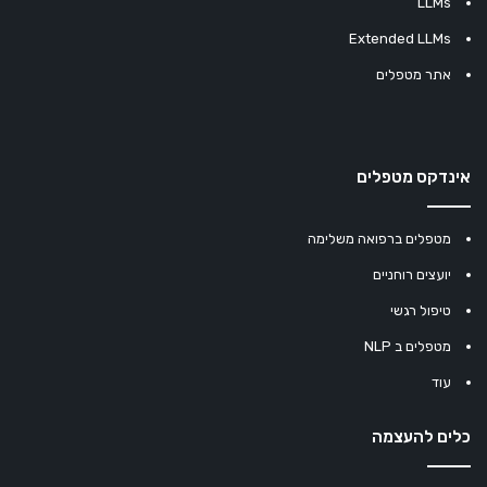
LLMs
Extended LLMs
אתר מטפלים
אינדקס מטפלים
מטפלים ברפואה משלימה
יועצים רוחניים
טיפול רגשי
מטפלים ב NLP
עוד
כלים להעצמה