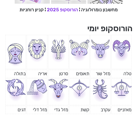
מחשבון נומרולוגיה
¦
הורוסקופ 2025
¦
קניון רוחניות
הורוסקופ יומי
טלה
מזל שור
תאומים
סרטן
אריה
בתולה
מאזניים
עקרב
קשת
מזל גדי
מזל דלי
דגים