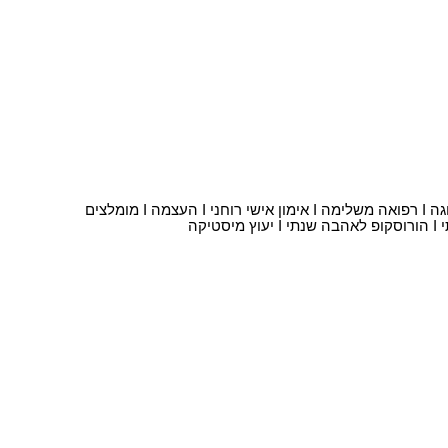
וגה
I
רפואה משלימה
I
אימון אישי רוחני
I
העצמה
I
מומלצים
I
הורוסקופ לאהבה שנתי
I
יעוץ מיסטיקה