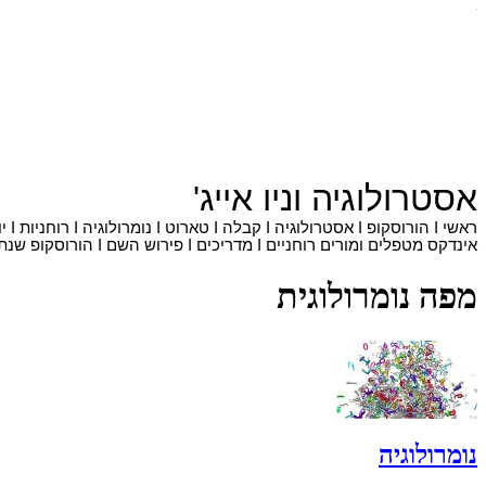
אסטרולוגיה
ו
ניו אייג'
ראשי
I
הורוסקופ
I
אסטרולוגיה
I
קבלה
I
טארוט
I
נומרולוגיה
I
רוחניות
I
י
אינדקס מטפלים ומורים רוחניים
I
מדריכים
I
פירוש השם
I
הורוסקופ שנתי
מפה נומרולוגית
נומרולוגיה