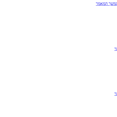
משך המאמר
ר
ר