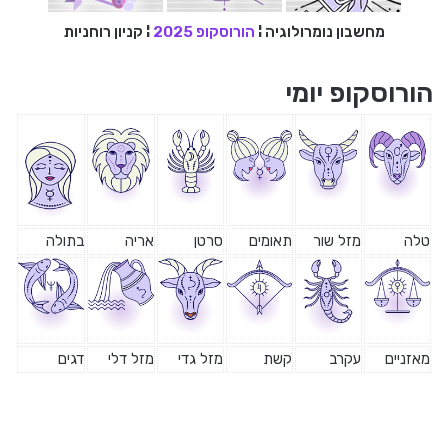
מחשבון נומרולוגיה
¦
הורוסקופ 2025
¦
קניון רוחניות
הורוסקופ יומי
טלה
מזל שור
תאומים
סרטן
אריה
בתולה
מאזניים
עקרב
קשת
מזל גדי
מזל דלי
דגים