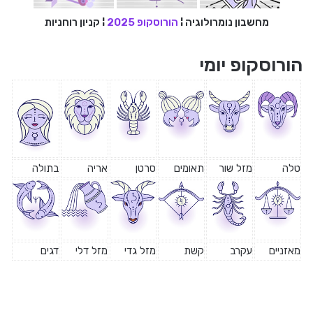
מחשבון נומרולוגיה
¦
הורוסקופ 2025
¦
קניון רוחניות
הורוסקופ יומי
טלה
מזל שור
תאומים
סרטן
אריה
בתולה
מאזניים
עקרב
קשת
מזל גדי
מזל דלי
דגים