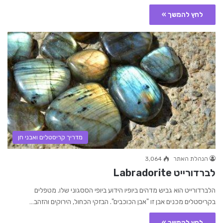
לחץ להמשך »
מדריך קריסטלים ואבני חן
הנהלת האתר
3,064
לברדורייט Labradorite
הלברדורייט הוא גביש מדהים ביופיו הידוע ביופי הססגוני שלו. מטפלים
בקריסטלים מכנים אבן זו "אבן הכוכבים". הבזקי הכחול, הירוקים והזהב…
לחץ להמשך »