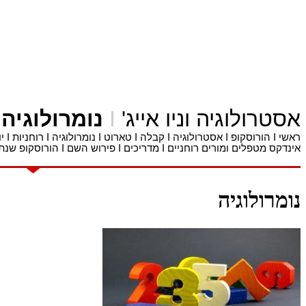
אסטרולוגיה
ו
ניו אייג'
I
נומרולוגיה
ראשי
I
הורוסקופ
I
אסטרולוגיה
I
קבלה
I
טארוט
I
נומרולוגיה
I
רוחניות
I
י
אינדקס מטפלים ומורים רוחניים
I
מדריכים
I
פירוש השם
I
הורוסקופ שנתי
נומרולוגיה