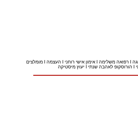
וגה
I
רפואה משלימה
I
אימון אישי רוחני
I
העצמה
I
מומלצים
I
הורוסקופ לאהבה שנתי
I
יעוץ מיסטיקה