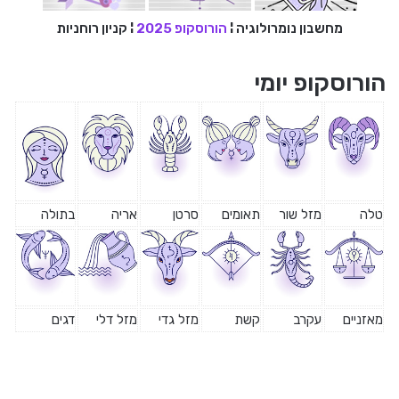
מחשבון נומרולוגיה
¦
הורוסקופ 2025
¦
קניון רוחניות
הורוסקופ יומי
טלה
מזל שור
תאומים
סרטן
אריה
בתולה
מאזניים
עקרב
קשת
מזל גדי
מזל דלי
דגים