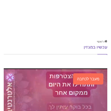
ראשי
עכשיו במגזין
כאבי גב תחתון
מהפכה, התעוררות והזדמנות
השמנת ילדים חלק ב'- מניעה וטיפול
מעבר לכתבה