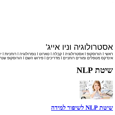
אסטרולוגיה
ו
ניו אייג'
ראשי
I
הורוסקופ
I
אסטרולוגיה
I
קבלה
I
טארוט
I
נומרולוגיה
I
רוחניות
I
י
אינדקס מטפלים ומורים רוחניים
I
מדריכים
I
פירוש השם
I
הורוסקופ שנתי
שיטת NLP
שיטת NLP לשיפור למידה