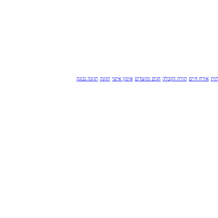
תית
אורח חיים
תורת הקבלה
חגים ומועדים
אימון אישי
תזונה
תזונה נכונה