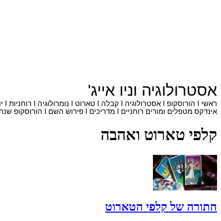
אסטרולוגיה
ו
ניו אייג'
ראשי
I
הורוסקופ
I
אסטרולוגיה
I
קבלה
I
טארוט
I
נומרולוגיה
I
רוחניות
I
י
אינדקס מטפלים ומורים רוחניים
I
מדריכים
I
פירוש השם
I
הורוסקופ שנתי
קלפי טארוט ואהבה
התורה של קלפי הטארוט