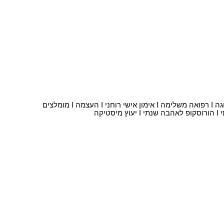
וגה
I
רפואה משלימה
I
אימון אישי רוחני
I
העצמה
I
מומלצים
I
הורוסקופ לאהבה שנתי
I
יעוץ מיסטיקה