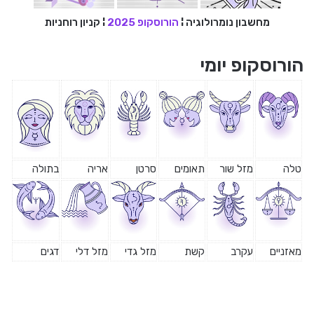
מחשבון נומרולוגיה
¦
הורוסקופ 2025
¦
קניון רוחניות
הורוסקופ יומי
טלה
מזל שור
תאומים
סרטן
אריה
בתולה
מאזניים
עקרב
קשת
מזל גדי
מזל דלי
דגים