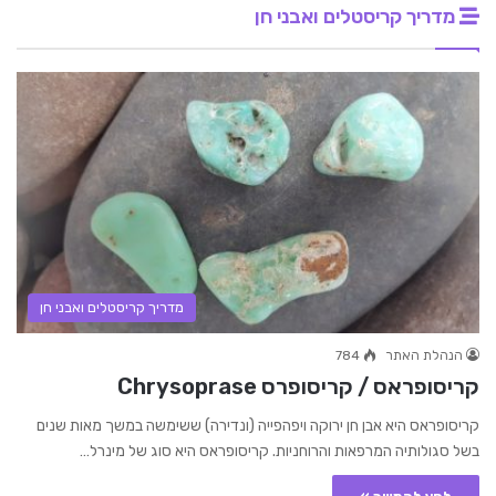
מדריך קריסטלים ואבני חן
מדריך קריסטלים ואבני חן
הנהלת האתר
784
קריסופראס / קריסופרס Chrysoprase
קריסופראס היא אבן חן ירוקה ויפהפייה (ונדירה) ששימשה במשך מאות שנים
בשל סגולותיה המרפאות והרוחניות. קריסופראס היא סוג של מינרל…