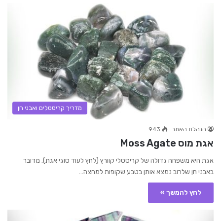
מדריך קריסטלים ואבני חן
הנהלת האתר
943
אגת מוס Moss Agate
אגת היא משפחה גדולה של קריסטלי קוורץ (לחץ לעוד סוגי אגת). מדובר
באבני חן שלרוב נמצא אותן בטבע שקופות למחצה…
לחץ להמשך »