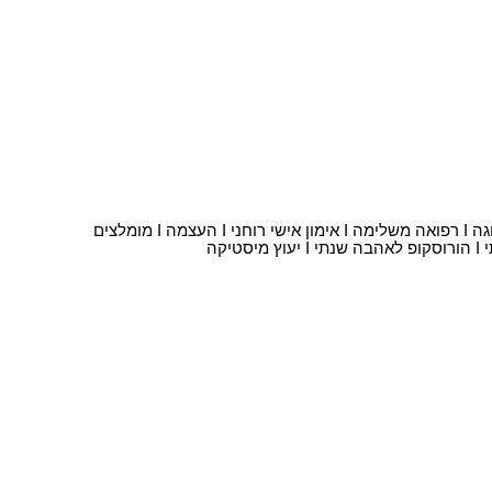
וגה
I
רפואה משלימה
I
אימון אישי רוחני
I
העצמה
I
מומלצים
I
הורוסקופ לאהבה שנתי
I
יעוץ מיסטיקה