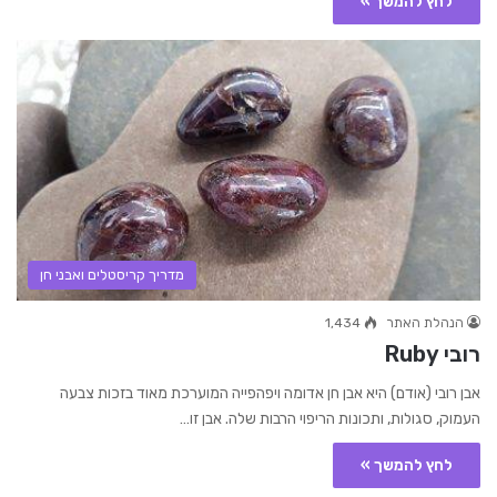
לחץ להמשך »
מדריך קריסטלים ואבני חן
הנהלת האתר
1,434
רובי Ruby
אבן רובי (אודם) היא אבן חן אדומה ויפהפייה המוערכת מאוד בזכות צבעה
העמוק, סגולות, ותכונות הריפוי הרבות שלה. אבן זו…
לחץ להמשך »