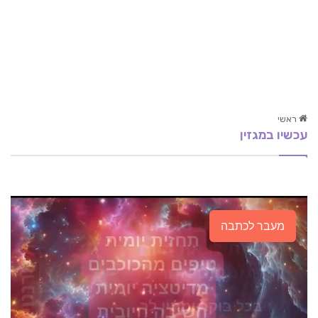
ראשי
עכשיו במגזין
לכל איש יש כפות רגליים
תסמונת העייפות הכרונית-(CFS)
סבונים ארומתיים- מכינים לבד! המדריך המלא
מעבר לכתבה