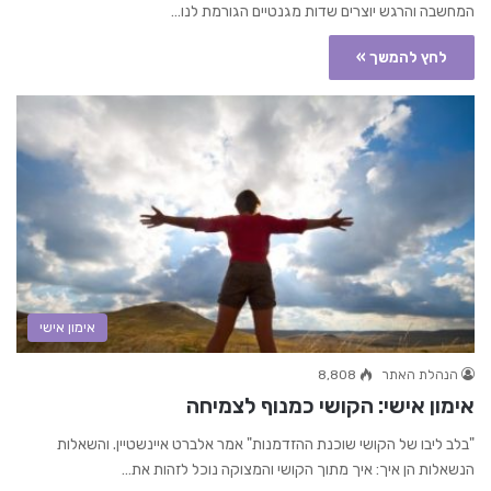
המחשבה והרגש יוצרים שדות מגנטיים הגורמת לנו…
לחץ להמשך »
אימון אישי
הנהלת האתר
8,808
אימון אישי: הקושי כמנוף לצמיחה
"בלב ליבו של הקושי שוכנת ההזדמנות" אמר אלברט איינשטיין. והשאלות
הנשאלות הן איך: איך מתוך הקושי והמצוקה נוכל לזהות את…