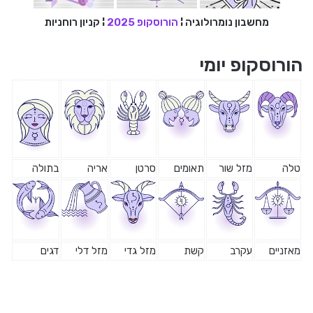
מחשבון נומרולוגיה
¦
הורוסקופ 2025
¦
קניון רוחניות
הורוסקופ יומי
טלה
מזל שור
תאומים
סרטן
אריה
בתולה
מאזניים
עקרב
קשת
מזל גדי
מזל דלי
דגים