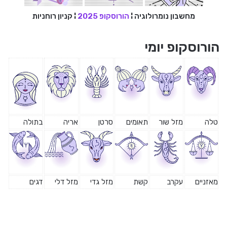
מחשבון נומרולוגיה
¦
הורוסקופ 2025
¦
קניון רוחניות
הורוסקופ יומי
טלה
מזל שור
תאומים
סרטן
אריה
בתולה
מאזניים
עקרב
קשת
מזל גדי
מזל דלי
דגים