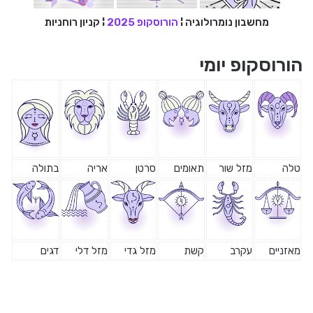
מחשבון נומרולוגיה
¦
הורוסקופ 2025
¦
קניון רוחניות
הורוסקופ יומי
טלה
מזל שור
תאומים
סרטן
אריה
בתולה
מאזניים
עקרב
קשת
מזל גדי
מזל דלי
דגים