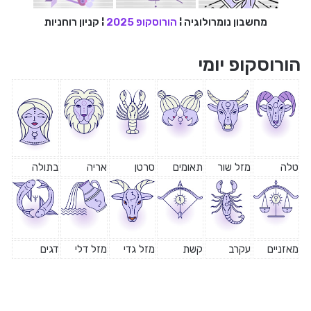
מחשבון נומרולוגיה
¦
הורוסקופ 2025
¦
קניון רוחניות
הורוסקופ יומי
טלה
מזל שור
תאומים
סרטן
אריה
בתולה
מאזניים
עקרב
קשת
מזל גדי
מזל דלי
דגים