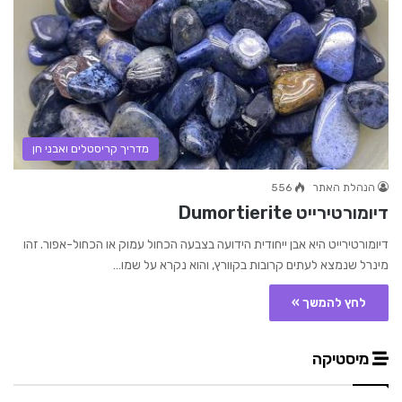
מדריך קריסטלים ואבני חן
הנהלת האתר
556
דיומורטירייט Dumortierite
דיומורטירייט היא אבן ייחודית הידועה בצבעה הכחול עמוק או הכחול-אפור. זהו
מינרל שנמצא לעתים קרובות בקוורץ, והוא נקרא על שמו…
לחץ להמשך »
מיסטיקה