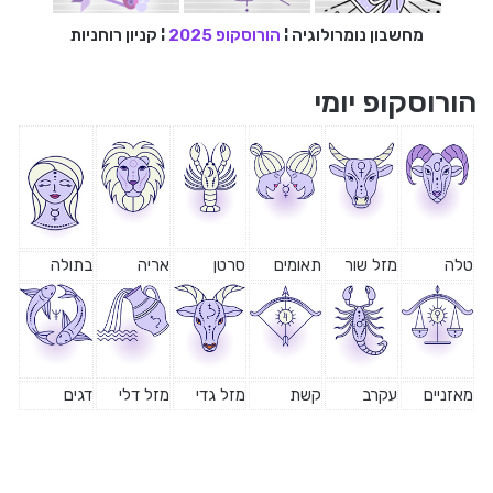
מחשבון נומרולוגיה
¦
הורוסקופ 2025
¦
קניון רוחניות
הורוסקופ יומי
טלה
מזל שור
תאומים
סרטן
אריה
בתולה
מאזניים
עקרב
קשת
מזל גדי
מזל דלי
דגים