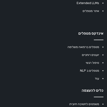
Extended LLMs
אתר מטפלים
אינדקס מטפלים
מטפלים ברפואה משלימה
יועצים רוחניים
טיפול רגשי
מטפלים ב NLP
עוד
כלים להעצמה
משפטים לחשיבה חיובית