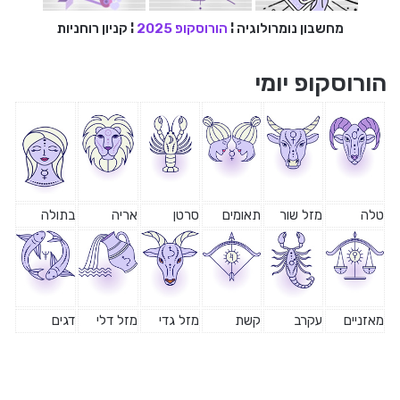
מחשבון נומרולוגיה
¦
הורוסקופ 2025
¦
קניון רוחניות
הורוסקופ יומי
טלה
מזל שור
תאומים
סרטן
אריה
בתולה
מאזניים
עקרב
קשת
מזל גדי
מזל דלי
דגים