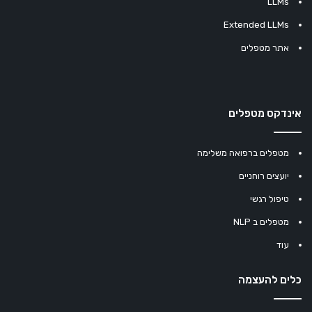
LLMs
Extended LLMs
אתר מטפלים
אינדקס מטפלים
מטפלים ברפואה משלימה
יועצים רוחניים
טיפול רגשי
מטפלים ב NLP
עוד
כלים להעצמה