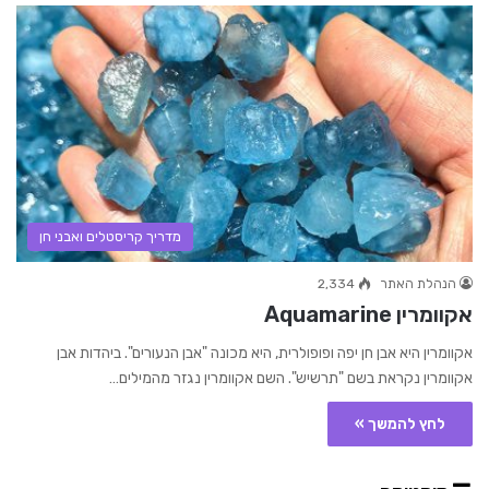
מדריך קריסטלים ואבני חן
הנהלת האתר
2,334
אקוומרין Aquamarine
אקוומרין היא אבן חן יפה ופופולרית, היא מכונה "אבן הנעורים". ביהדות אבן
אקוומרין נקראת בשם "תרשיש". השם אקוומרין נגזר מהמילים…
לחץ להמשך »