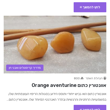
לחץ להמשך »
מדריך קריסטלים ואבני חן
הנהלת האתר
800
אוונטורין כתום Orange aventurine
אוונטורין כתום הוא גביש ייחודי ותוסס הידוע בסגולות הריפוי העוצמתיות שלו,
במשמעויות הרוחניות והרגשיות ובתדר האנרגטי המיוחד שלו. אוונטורין כתום…
לחץ להמשך »