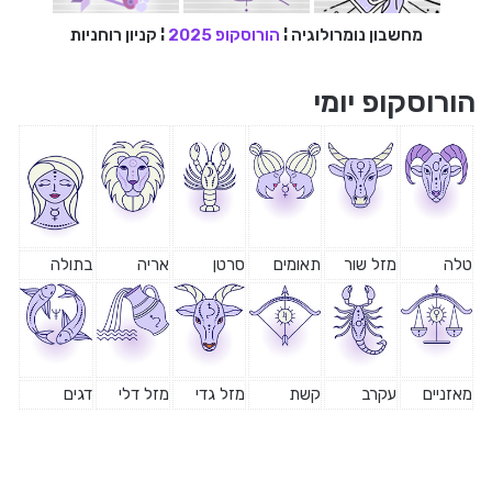
מחשבון נומרולוגיה
¦
הורוסקופ 2025
¦
קניון רוחניות
הורוסקופ יומי
טלה
מזל שור
תאומים
סרטן
אריה
בתולה
מאזניים
עקרב
קשת
מזל גדי
מזל דלי
דגים