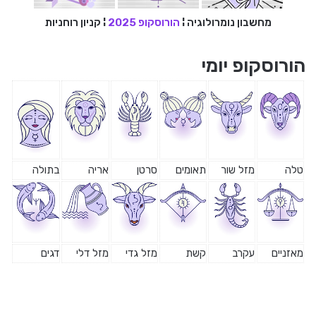
מחשבון נומרולוגיה
¦
הורוסקופ 2025
¦
קניון רוחניות
הורוסקופ יומי
טלה
מזל שור
תאומים
סרטן
אריה
בתולה
מאזניים
עקרב
קשת
מזל גדי
מזל דלי
דגים