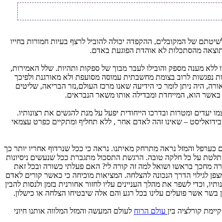
שיטתם של המקובלים, ההקפדה יכולה להוביל לרצף בעיות חמורות בחייו
 כתוצאה מהסתכלות לא אוהדת הפוגעת באדם.
 ללא מענה מספק והובילו לעבר מבוך של ספקות ותהיות. שלל האמירות,
ות נפגשות לרוב בצומת מחשבתית עמוסה מסועפת ולא מאורגנת ולפיכך
ה, היה ניתן לומר כי הידיעה שאנו מרכז העולם,נזר הבריאה, שליטים
ם באשר הוא, המייחדת ומבדילה אותו משאר הנבראים.
ו יעדים ומטרות ובדרכו הייחודית יפעל על מנת להגשים את רצונותיו.
בידואליסט – שאינו זהה לאדם אחר , ללא תחליף ומתקיים כפרט עצמאי
כערפל והמזל נראה מתרחק מאיתנו. נראה כי ככל שנרדוף אחריו יותר כך
שתלטת על כל חלקה טובה. הרגשת התסכול מתגברת ככל שנעשים ניסיונות
ה מחכך בראשו ושואל למה זה קורה לי? האם פעלתי כשורה ובכל זאת
מצפן לגילוי הדרך הנכונה להצלחה. המציאות מוכיחה כי כאשר קורים לאדם
, וכדי לשפר את מהלך העניינים עליו לחזור אחורנית בזמן ולנסות להבין
 בשר אשר פועלים עלינו בכל רגע והם אלה שיבטיחו הצלחה או כישלון.
יימת קורלציה בין
עולם הרוח
לעולם המעשה והמזל המלווה אותנו חיוני