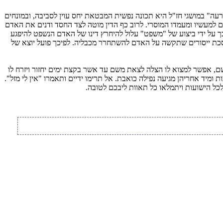
 רעה" במושגי חז"ל היא תכונה נפשית המבטאת יחס עוין לסביבה, ובמונחים
ם למעשיו ומעמדו המוסרי. לרוב כף הדין מוטה לצד החסד ודנים את האדם
כך על ידי ביצוע של "משפט" עלול להיחרץ דינו של האדם הנשפט להיפגע
מסכת ייסורים שתקשה על האדם להשתחרר מכבליה. לפיכך פועל יוצא של
שם, אפשר למצוא לו הצלה לצאת משם עד אשר בקצת ימים יחזור ויזרח לו
ומיד אחריהן מגיעה נפילה כואבת. אל תרימו ידיים ותאמרו "אין לי מזל".
לכל הישועות ויתמלאו כל תאוות ליבכם לטובה.