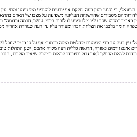
ונאלי, כי נפגעו בעין רעה. חלקם אף יודעים להצביע ממי נפגעו ומתי. עין
הדות לדורותיהם מסבירים שההשגחה העליונה משפיעה על מצבו של האדם בהתא
אומר "מדוע שפר עליו מזלו ומגיע לו לזכות ביופי, עושר, חכמה וכדומה" ו
 משפחה חומד בלבבו את הצלחת חברו ומעורר עליו עין רעה שגוררת אחריה 
י עין רעה עד כדי הימנעות מוחלטת ממנה ככתוב: אף על פי כן מי שנופל ל
ם אינם זורמים כשורה, הרגשה כללית רעה מלווה אתכם, ישנן התחלות טובות 
וכחות לצאת מחושך לאור גדול ותיווכחו לראות במהרה שיאיר מזלכם , תזכו 