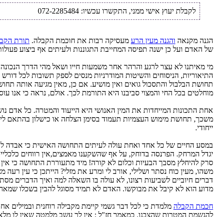
לקבלת יעוץ אישי ממני, התקשרו עכשיו: 072-2285484
הגנה מקנאה
והגנה מעין הרע
מעסיקה רבות את חוכמת הקבלה.
תורת הקב
של האדם ועל כן ישנה תפיסה המחייבת התגוננות ולעיתים אף ביצוע פעו
מי מאיתנו לא עצר לרגע והרהר אחר משמעות חייו ושאל מהי הדרך הנכונה 
התיאוריות, הניסוחים והשיטות המודרניות מנסים לספק תשובות לכל דורש
תחושת הבלבול והתסכול גואים ואין מושיע. אם כן, מאין מגיעה אותה תחו
מוחלטים בכל החי והמצוי סביבנו היא התורמת לכך. אולם, נראה כי אנו ע
אחת התכונות המייחדות את המין האנושי היא הייעוד והמטרה. כל אדם נושא 
משכך, תחושת מימוש העצמיות תעמוד בסימן הצלחה או כישלון בהתאם ליישו
ייחודי.
במסע החיים של כל אחד ואחת עולה לעיתים התחושה האישית כי אבדה לנו 
יגדל המרחק. הפרנסה בדוחק, על אף שהשקענו מאמצים,אין רווחים כלכליי
סרק להיחלץ מסבך הבעיות וכלום לא קורה! מיד מתעוררת התחושה כי אין
משהו, מעין כוח נסתר ושלילי, אורב לי ומרע את מזלי? הייתכן כי עין רע
דברים חיוביים לשביעות רצונו, לא עולה בו השאלה למה ואיך הדברים מסתד
מדוע הוא לא קיבל את מבוקשו. האדם לא תמיד מסוגל להבין בשכלו שמאחורי
חכמת הקבלה
מלמדת כי לכל דבר גשמי קיימת מקבילה רוחנית ובמילים אחר
להגשמת המטרות שהצבנו. כמאמר חז"ל : אין לך עשב מלמטה שאין לו מלאך 