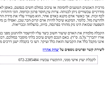
מרבית האנשים הטוענים לחסימה או עיכוב במזלם חשים בנפשם, באופן לא רצי
מודרניים עכשוויים ניתן לכנותה- צרות עין,חוסר פרגון וכדומה. הוגי הי
לכף זכות. אך כאשר אדם מקנא באדם אחר, הוא מעורר עליו את מידת הדין כ
ולהרעת מזל. כלומר, המקנא שיכול להיות אדם קרוב-חבר,שכן, ואפילו בן
השפעה שכזאת הינו נזק מהותי בפרנסה, בזיווג, בהצלחה ובבריאות.
הקבלה מלמדת את האדם שיעור חשוב כיצד עליו להישמר ולהתגונן מפני בעל
אורו יתברך".(ל.מ. ס"ד). באם הנכם חשים עיכוב בלתי מוסבר במזלכם, דברי
אינני מקבל כלל את הקביעה הזאת כלל ועיקר. דעו כי בקבלה ישנן דרכים מ
ליצירת קשר ופרטים נוספים על
יצחק אהרון
לקבלת יעוץ אישי ממני, התקשרו עכשיו: 072-2285484