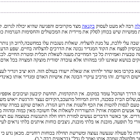
לה
רבה לא מעט לעסוק
בקנאה
מצד מקרובים והפגיעה שהיא יכולה לגרום. ל
לות ממשיות שיש בכוחן לסלק את מיידית את המכשולים והחסימות הנגרמות
שבה עלי ללכת, על מנת להצליח. שאלות נשגבות עלו במחשבה,לרוב הן נותרו
 בניסיון לפצח את הקוד המגדיר נכונה את הדרכים להצלחה בחיים. שפע הדע
שה טבעית ואמיתית כל כך המחייבת מענה לשאלת תכלית ומטרת החיים. לכאור
וסקים בנושא שאיננו לוגי במהותו אלא עובדה יסודית מוצקה המצויה בכל אד
בקרבו מאז שחר ילדותו את שאלת ייעודו בעולם הזה. הוא יציב ויגדיר לעצמ
ם היעדים. זהו מרכיב עיקרי הבונה את אישיות האדם ומגדיר אותו כאינדי
הדרך ושהכול עומד במקום. אין התקדמות, תחושת קיבעון ועיכובים אופפים 
ם,שלום הבית בסכנה, הזיווג המיוחל מתעכב,הקידום נעצר והרגשת ייאוש מ
 טעם לנסות להטות את הכף ולשנות את רוע הגזרה. האדם שוקע במרה שחור
ה מצד אנשים חוסמת אותי? התעוררות לשאלות אלו חשובה מאין כמוה ומהווה 
רים. אך כאשר הדברים נעשים למורת רוחו חלה התנגשות בעוצמה עם רצונותיו
 כל תופעה, מובנת או בלתי מובנת, ניצבים כוחות איתנים בלתי נראים לעין
ות כל פעולה שנעשה נעוצה ומשרשת תחילה בכוחות רוחניים. מכאן נדע כי ק
מלמעלה שמכה אותו ואמר לו גדל" (בראשית רבה,י',ו').