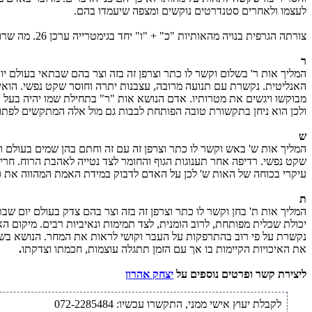
לעצמו ולאחרים סטנדרטים נוקשים ומצפה שיעמדו בהם.
צורתה הגרפית בנויה מהאותיות "כ" + "ו" יחד בגימטרייה ערכן 26. מה שרומז לשם הבורא המפורש- יהו"ה (26). לפיכך נקשרת עם קדושה רבה.
ר
המליך אות ר' בשלום וקשר לו כתר וצרפן זה בזה וצר בהם שבתאי בעולם י
האנליטית. נקשרת עם תנועה מרובה, עצבנות יתרה וחוסר שקט נפשי. הואיל
מבוקשו ויגשים את מטרותיו. אדם הנושא אות "ר" בתחילת שמו יהיה בעל השפ
ולכן הוא ניחן בתקשורת טובה הפותחת לבבות גם מול אלה המתקשים לפתוח 
ש
המליך אות ש' באש וקשר לו כתר וצרפן זה עם זה וחתם בהן שמים בעולם וח
שקט נפשי. רדיפה אחר תענוגות הגוף והחומר לצד נטייה לאהבת הרוח. חרי
עיקרי בכוחה של האות ש' לכן על האדם לדבוק במידת האמת המהווה את ס
ת
המליך אות ת' בחן וקשר לו כתר וצרפן זה בזה וצר בהם צדק בעולם יום ש
יכולת שכלית מפותחת, לרוב הומנית, לצד תמימות ונאיביות רבים. מיקום ה
נקשרת על פי רוב בהתרפקות על העבר וקושי לראות את המחר. הנושא בשמו א
את האיכויות הקיימות בו אך עם הזמן תתגלה עוצמות, חכמתו וצדקתו
.
ליצירת קשר ופרטים נוספים על
יצחק אהרון
לקבלת יעוץ אישי ממני, התקשרו עכשיו: 072-2285484