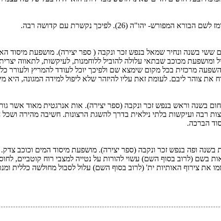
ום ששי בשנה ונחיר שמאל בנפש זכר ונקבה ( ספר יצירה). מושפעת מיסוד ה
 ומושפעת מכוכב שבתאי עלולה להוביל ללוחמנות, לעיקשות, לתאווה יצרית
עה מרכזית בכל מקום שימצא שם ולפיכך יוכל לעודד להמריץ ולעורר כל עניי
את צוהר ליבם. לעומת זאת עליו להיזהר שלא ליפול למידה המגונה, היא מ
ום בשנה וראש בנפש זכר ונקבה (ספר יצירה). אות אנרגטית מאוד אשר גורמת
צות רבה ועיקשות בלתי נילאית בדרך להשגת הרצונות. חשיבה מהירה ושכל ח
וד הברכה.
בת בשנה ופה בנפש זכר ונקבה (ספר יצירה). מושפעת מיסוד המים וכוכב צד
אות בשם (לרוב בסוף השם) עשוי להורות על נטייה למצבי רוח קוטביים, לחו
ת צירוף האותיות ית' (לרוב בסוף השם) עלול לסבול מחולשה כללית ומנטייה