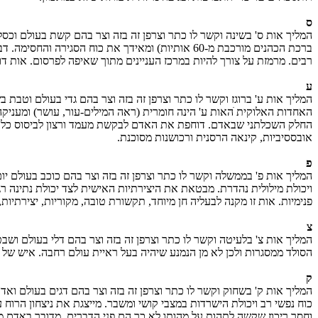
ס
ברכת הכהנים מורכבת מ-60 אותיות) ומאידך את כוח 
רבים. מרמזת על צורך להיות במרכז העניינים מתוך שאיפה לפרסום. אות דו
ע
המליך אות ע' ברוגז וקשר לו כתר וצרפן זה בזה וצר בהם גדי בעולם וטבת 
האחדות האלוקית ׁהאות ע' הינה חומרית (ראה המילים-עור, עושר) ומעני
החלק השכלתני שבאדם. דוחפת את האדם לבקשת מעמד ורצון לביסוס כלכלי. 
אובססיביות, קינאה הרסנית ורכושנות מסוכנת.
פ
המליך אות פ' בממשלה וקשר לו כתר וצרפן זה בזה וצר בהם כוכב בעולם י
ויכולת מילולית נהדרת. מבטאת את היצירתיות האישית לצד יכולת נתינה רג
פנימיות. אות זו מקנה לבעליה חן מיוחד, תקשורת טובה, מקוריות, יצירתיות, 
צ
המליך אות צ' בלעיטה וקשר לו כתר וצרפן זה בזה וצר בהם דלי בעולם ושב
הסולד ממסגרות ולכן לא מן הנמנע שיהיה בעל ראיית עולם רחבה. איש של
ק
המליך אות ק' בשחוק וקשר לו כתר וצרפן זה בזה וצר בהם דגים בעולם ואדר
כוח נפשי רב ויכולת הישרדות במצבי קושי ומשבר. מייצגת את ניצחון הרוח
וחסר ריכוז שקשה לתהות על מהותו לא כך הם פני הדברים. מדובר באדם מפ