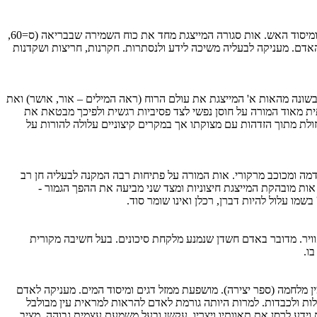
המליך אות ס' בשינה וקשר לו כתר וצרפן זה בזה וצר בהם קשת בעולם וכסלו בשנה וקיבה בנפש זכר ונקבה (ספר יצירה, משנה ט'). מושפעת ממזל קשת ומיסוד האש. אות סגורה המייצגת מחד את כוח השמירה שבבריאה (ס=60,
שפע בחיי האדם. מעניקה לבעליה משיכה לידע ולנסתרות. חקרנות, חריצות ושקדנות
. בשונה מהאות א' המייצגת את עולם הרוח (ראה המילים – אור, אושר) ואת
ת מאוד המורה על חוסן נפשי לצד פסיביות רגשית ולפיכך מבטאת את
לת מתוך הזדהות עם מצוקתו אך במקרים קיצוניים עלולה להורות על
דמה ומכוכב מרקורי. אות המורה על פתיחות רבה המקנה לבעליה חן רב
 אות מובהקת המייצגת חיצוניות ומצד שני מביעה את ההפך הגמור -
בשמו עלול להיות דברן, רכלן ואינו שומר סוד.
אוויר. מדובר באדם חשדן שנמנע מלקחת סיכונים. בעל חשיבה מקורית
ו.
ין מלחמה (ספר יצירה). מושפעת ממזל דגים ומיסוד המים. מעניקה לאדם
לות ולכבדות. למרות היותה גורמת לאדם להראות למראית עין מבולבל
ידע לרסן את תאוותיו ויצריו. עקשן ובעל משמעת עצמית גבוהה. מציב