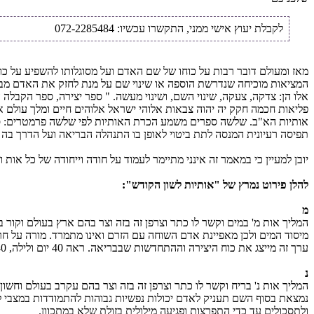
לקבלת יעוץ אישי ממני, התקשרו עכשיו: 072-2285484
מאז ומעולם דובר רבות על כוחו של שם האדם ועל מסוגלותו להשפיע על כוח 
המציאות מוכיחה שנדרשת הוספה או שינוי שם על מנת לחזק את האדם מבחינ
אלו הן: צדקה, צעקה, שינוי השם, ושינוי מעשה. " ספר יצירה, ספר הקבלה
אותיות הא"ב. שלשה ספרים משמע הכרת האותיות לפי שלשה פרמטרים: ספר 
תפיסה רעיונית המנסה לתת ביטוי לאופן בו התנהלה הבריאה ועל הדרך בה 
יובן למעיין כי במאמר זה אינני מתיימר לעמוד על חודה וייחודה של כל או
להלן פירוט נמרץ של "אותיות לשון הקודש":
מ
המליך אות מ' במים וקשר לו כתר וצרפן זה בזה וצר בהם ארץ בעולם וקור
מיסוד המים ולכן מאפיינת אדם השוחה עם הזרם ואינו מתמרד. מורה על חריצ
ערך זה מייצג את כוח היצירה וההתחדשות שבבריאה. ראה 40 יום ולילה, 40 שנה במדבר, 40 ימי מבול, 40 ימים כנגד יצירת הולד ועוד.
נ
המליך אות נ' בריח וקשר לו כתר וצרפן זה בזה וצר בהם עקרב בעולם וחשו
נמצאת בסוף השם תעניק לאדם יכולות נפשיות גבוהות להתמודדות במצבי 
ולתסכולים עד כדי התפרצות ופגיעה מילולית בזולת שלא במתכוון.