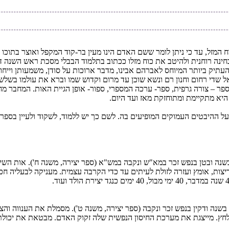
המזל, עד כי ניתן לומר ששם האדם הינו מעין בר-קוד המקפל ואוצר בתוכו הי
ה רוחנית ולהיטב את כוח מזלו ככתוב בתלמוד הבבלי מסכת ראש השנה דף ט
 העתיק ביותר המיוחס לאברהם אבינו, מדבר ארוכות על סודן, משמעותן וייחו
– צורה גרפית, ספר- ערכה המספרי, ספור- אופן הגיית האות. המחבר מחל
היא מתקיימת ומתוחזקת מאז ועד היום.
ת ועל ההיבטים העמוקים המופיעים בה. לשם כך יש ללמוד, לשקוד ולעיין בספ
 בשנה ובטן בנפש זכר במא"ש ונקבה במש"א (ספר יצירה, משנה ח'). אות הש
ות, אומץ ועזרה לזולת לעיתים עד כדי הקרבה עצמית. מעניקה לבעליה חכמה ו
ן בשנה ודקין בנפש זכר ונקבה (ספר יצירה, משנה ט'). מסמלת את הענווה ו
לחץ. מייצגת את מערכת החיסון הנפשית שלה זקוק האדם. מבטאת את יכולת