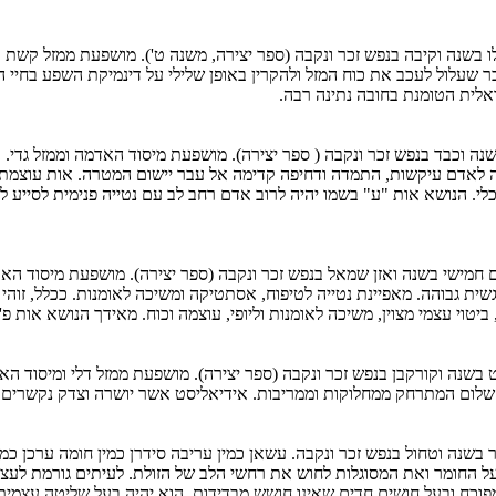
הסגירה והחסימה. דבר שעלול לעכב את כוח המזל ולהקרין באופן שלילי על דינמיקת ה
אלית הטומנת בחובה נתינה רבה.
בשנה וכבד בנפש זכר ונקבה ( ספר יצירה). מושפעת מיסוד האדמה וממזל גדי
קה לאדם עיקשות, התמדה ודחיפה קדימה אל עבר יישום המטרה. אות עוצמתי
הנושא אות "ע" בשמו יהיה לרוב אדם רחב לב עם נטייה פנימית לסייע לזו
ום חמישי בשנה ואזן שמאל בנפש זכר ונקבה (ספר יצירה). מושפעת מיסוד הא
שית גבוהה. מאפיינת נטייה לטיפוח, אסתטיקה ומשיכה לאומנות. ככלל, זוהי
ביטוי עצמי מצוין, משיכה לאומנות וליופי, עוצמה וכוח. מאידך הנושא אות פ' 
ט בשנה וקורקבן בנפש זכר ונקבה (ספר יצירה). מושפעת ממזל דלי ומיסוד ה
 שלום המתרחק ממחלוקות וממריבות. אידיאליסט אשר יושרה וצדק נקשרים ב
 בשנה וטחול בנפש זכר ונקבה. עשאן כמין עריבה סידרן כמין חומה ערכן כמ
 על החומר ואת המסוגלות לחוש את רחשי הלב של הזולת. לעיתים גורמת לעצ
וכח ובעל חושים חדים שאינו חושש מבדידות. הוא יהיה בעל שליטה עצמית ו