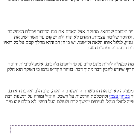
אויר ומכוכב שבתאי. מחזקת אצל האדם את כוח הדיבור ויכולת המחשבה
 ולחוסר שליטה עצמית. האדם לא ינוח ולא ישקוט עד אשר ישיג את
ן, לגלגל אותו הלאה וליישמו. יש בו חן רב והוא מהלך קסם על כל רואיו
ידת הכעס והתפרצות הזעם.
 לבעליה להיות מונע לרוב על פי דחפים נלהבים. אימפולסיביות וחוסר
ריף שיודע להבין דבר מתוך דבר. בזוהר הקדוש נרמז כי השקר הוא חלק
ק. מעניקה לאדם את הרגישות, הרגשנות, הדאגה, טוב הלב ואהבת האדם.
סר
בטחון עצמי
ולהשלטת הרגשות על השכל. הואיל ומורה על רגשנות רבה
 לחולי בנקל. לעיתים יימשך לדת ולעולם העל חושי. לא כולם יזהו מיד