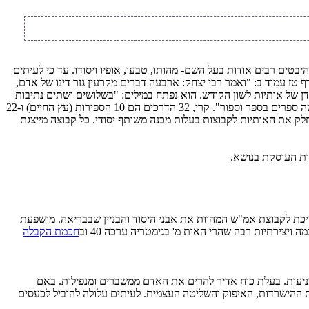
בטים רבים אודות בעל השם- מהותו, טבעו, אופיו ויסודו. עד כי לעיתים
ז עמוד ב: "ואמר רבי יצחק: ארבעה דברים מקרעין גזר דינו של אדם,
דן של אותיות לשון הקודש. הוא נפתח במילים: "בשלושים ושתים נתיבות
פליאות חכמה חקק יה יהוה צבאות אלוהי ישראל אלוהים חיים ומלך עולם אל שדי רחום וחנון רם ונשא שוכן עד מרום וקדוש שמו וברא את עולמו בשלשה ספרים בספר וספור". קרי, 32 הדרכים הם 10 הספירות (עץ החיים) ו-22
ק את האותיות לקבוצות בעלות מכנה משותף יסודי. כל קבוצה מייצגת
רות העוסקת בנושא.
ייכת לקבוצת אמ"ש המהוות את אבני היסוד והבניין שבבריאה. מושפעת
יצירתיות רבה שהרי האות מ' בגימטריה ערכה 40 וב
חכמת הקבלה
הצניעות. בעלת כוח אדיר להרים את האדם ממשברים ומנפילות. באם
 ההישרדות, האיפוק והשליטה העצמית. לעיתים עלולה להוביל לכעסים