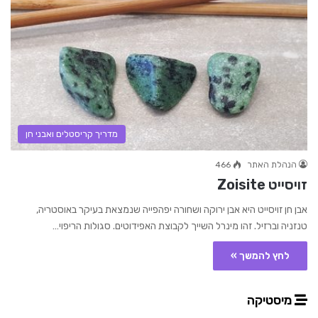
מדריך קריסטלים ואבני חן
הנהלת האתר
466
זויסייט Zoisite
אבן חן זויסייט היא אבן ירוקה ושחורה יפהפייה שנמצאת בעיקר באוסטריה,
טנזניה וברזיל. זהו מינרל השייך לקבוצת האפידוטים. סגולות הריפוי…
לחץ להמשך »
מיסטיקה