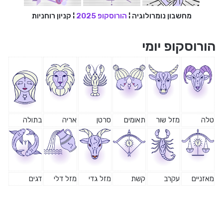
מחשבון נומרולוגיה
¦
הורוסקופ 2025
¦
קניון רוחניות
הורוסקופ יומי
טלה
מזל שור
תאומים
סרטן
אריה
בתולה
מאזניים
עקרב
קשת
מזל גדי
מזל דלי
דגים