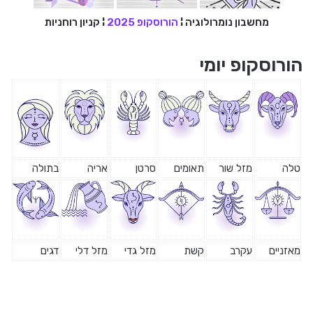
מחשבון נומרולוגיה
¦
הורוסקופ 2025
¦
קניון רוחניות
הורוסקופ יומי
טלה
מזל שור
תאומים
סרטן
אריה
בתולה
מאזניים
עקרב
קשת
מזל גדי
מזל דלי
דגים