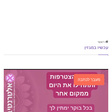
ראשי
עכשיו במגזין
NLP: טראומה – ריפוי וחזרה לחיים
שיאצו על קצה המזלג
היכון לקרב: אימון גופני למתגייסים
מעבר לכתבה