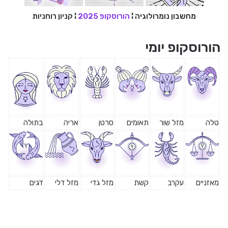
מחשבון נומרולוגיה
¦
הורוסקופ 2025
¦
קניון רוחניות
הורוסקופ יומי
טלה
מזל שור
תאומים
סרטן
אריה
בתולה
מאזניים
עקרב
קשת
מזל גדי
מזל דלי
דגים