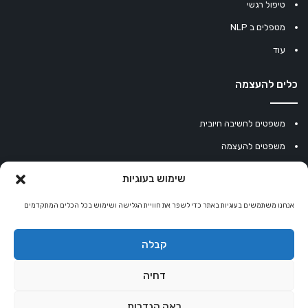
טיפול רגשי
מטפלים ב NLP
עוד
כלים להעצמה
משפטים לחשיבה חיובית
משפטים להעצמה
עוגיית מזל סינית
שימוש בעוגיות
מחשבון נומרולוגיה
אנחנו משתמשים בעוגיות באתר כדי לשפר את חוויית הגלישה ושימוש בכל הכלים המתקדמים
קריסטלים למזלות
קניון רוחניות
קבלה
דחיה
© כל הזכויות שמורות 2026 |
אלטרנטיבלי
ראה הגדרות