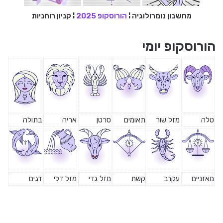
מחשבון נומרולוגיה
¦
הורוסקופ 2025
¦
קניון רוחניות
הורוסקופ יומי
טלה
מזל שור
תאומים
סרטן
אריה
בתולה
מאזניים
עקרב
קשת
מזל גדי
מזל דלי
דגים