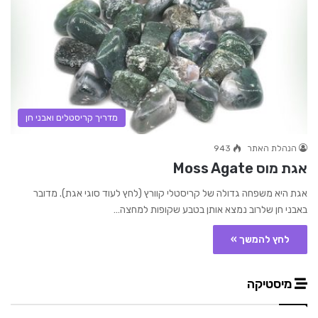
מדריך קריסטלים ואבני חן
הנהלת האתר
943
אגת מוס Moss Agate
אגת היא משפחה גדולה של קריסטלי קוורץ (לחץ לעוד סוגי אגת). מדובר
באבני חן שלרוב נמצא אותן בטבע שקופות למחצה…
לחץ להמשך »
מיסטיקה