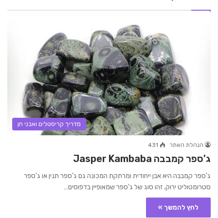
מדריך קריסטלים ואבני חן
הנהלת האתר
431
ג'ספר קמבבה Jasper Kambaba
ג'ספר קמבבה היא אבן ייחודית ומרתקת המכונה גם ג'ספר תנין או ג'ספר
סטרומטוליט ירוק. זהו סוג של ג'ספר שמאופיין בדפוסים…
לחץ להמשך »