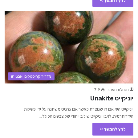
לחץ להמשך »
מדריך קריסטלים ואבני חן
הנהלת האתר
719
יוניקייט Unakite
יוניקייט היא אבן חן שנוצרת כאשר אבן גרניט משתנה על ידי פעילות
הידרותרמית. לאבן יוניקייט שילוב ייחודי של צבעים הכולל…
לחץ להמשך »