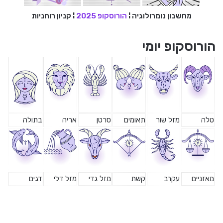
מחשבון נומרולוגיה
¦
הורוסקופ 2025
¦
קניון רוחניות
הורוסקופ יומי
טלה
מזל שור
תאומים
סרטן
אריה
בתולה
מאזניים
עקרב
קשת
מזל גדי
מזל דלי
דגים