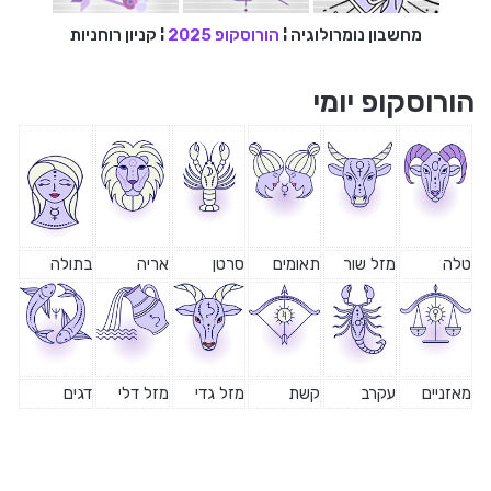
מחשבון נומרולוגיה
¦
הורוסקופ 2025
¦
קניון רוחניות
הורוסקופ יומי
טלה
מזל שור
תאומים
סרטן
אריה
בתולה
מאזניים
עקרב
קשת
מזל גדי
מזל דלי
דגים