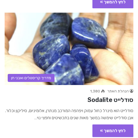
לחץ להמשך »
מדריך קריסטלים ואבני חן
הנהלת האתר
1,380
סודלייט Sodalite
סודלייט הוא מינרל כחול עמוק ויפהפה המורכב מנתרן, אלומיניום, סיליקון וכלור.
אבן סודלייט שימשה במשך מאות שנים בתכשיטים וחפצי נוי…
לחץ להמשך »