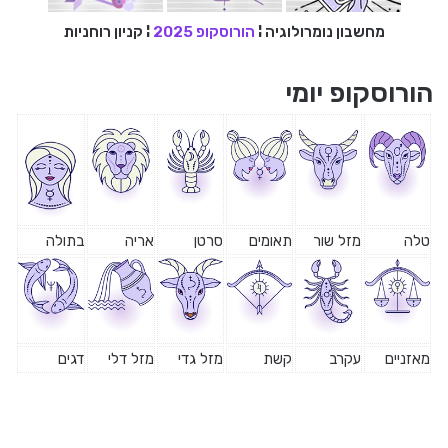
מחשבון נומרולוגיה
¦
הורוסקופ 2025
¦
קניון רוחניות
הורוסקופ יומי
טלה
מזל שור
תאומים
סרטן
אריה
בתולה
מאזניים
עקרב
קשת
מזל גדי
מזל דלי
דגים