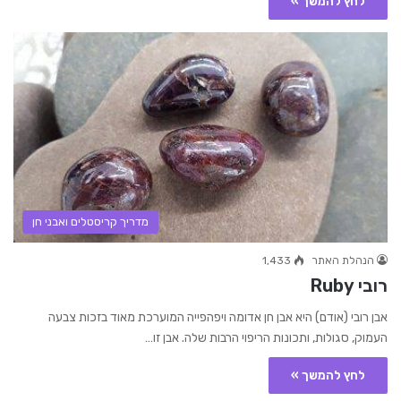
לחץ להמשך »
מדריך קריסטלים ואבני חן
הנהלת האתר
1,433
רובי Ruby
אבן רובי (אודם) היא אבן חן אדומה ויפהפייה המוערכת מאוד בזכות צבעה
העמוק, סגולות, ותכונות הריפוי הרבות שלה. אבן זו…
לחץ להמשך »