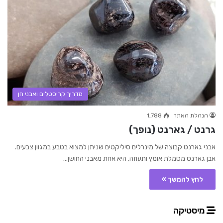
מדריך קריסטלים ואבני חן
הנהלת האתר
1,788
גרנט / גארנט (נופך)
אבני גארנט קבוצה של מינרלים סיליקטים שניתן למצוא בטבע במגוון צבעים.
אבן גארנט מסמלת אומץ ותעוזה, היא אחת מאבני החושן…
לחץ להמשך »
מיסטיקה