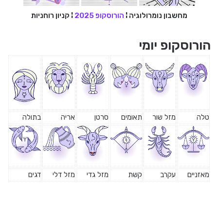
מחשבון נומרולוגיה
¦
הורוסקופ 2025
¦
קניון רוחניות
הורוסקופ יומי
טלה
מזל שור
תאומים
סרטן
אריה
בתולה
מאזניים
עקרב
קשת
מזל גדי
מזל דלי
דגים