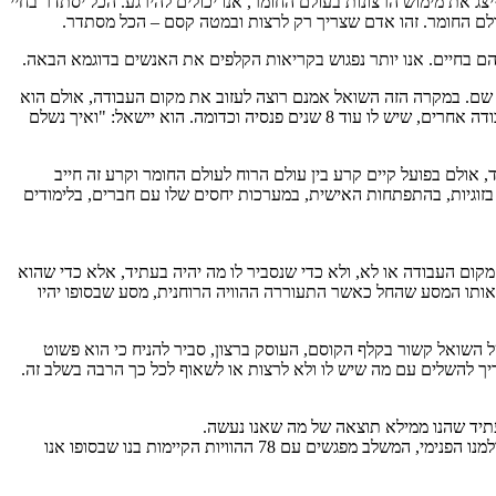
ג את מימוש הרצונות בעולם החומר, אנו יכולים להירגע. הכל יסתדר בחיי
עולם החומר. זהו אדם שצריך רק לרצות ובמטה קסם – הכל מסתדר.
ם בחיים. אנו יותר נפגוש בקריאות הקלפים את האנשים בדוגמא הבאה.
ין שדברים טובים לא יהיו שם. במקרה הזה השואל אמנם רוצה לעזוב את מקום העבודה, אולם הוא
מגיע הביתה ושם יש לו לאישה, ילדים, חברים ויועצים אחרים החרדים מהרעיון, ומזכירים לו שיש מיתון בענף שלו, שהבוס יכול לשים לו רגל במקומות עבודה אחרים, שיש לו עוד 8 שנים פנסיה וכדומה. הוא יישאל: "ואיך נשלם
 אולם בפועל קיים קרע בין עולם הרוח לעולם החומר וקרע זה חייב
טוי בזוגיות, בהתפתחות האישית, במערכות יחסים שלו עם חברים, בלימודים
מקום העבודה או לא, ולא כדי שנסביר לו מה יהיה בעתיד, אלא כדי שהוא
 אותו המסע שהחל כאשר התעוררה ההוויה הרוחנית, מסע שבסופו יהיו
 השואל קשור בקלף הקוסם, העוסק ברצון, סביר להניח כי הוא פשוט
יך להשלים עם מה שיש לו ולא לרצות או לשאוף לכל כך הרבה בשלב זה.
עתיד שהנו ממילא תוצאה של מה שאנו נעשה.
אומנות הקריאה בקלפים הנה אומנות בה אנו נדרשים ללמוד ולהכיר את החיים ואת הדרך בה אנו מממשים את השאיפות והרצונות שלנו. זהו מסע אל עולמנו הפנימי, המשלב מפגשים עם 78 ההוויות הקיימות בנו שבסופו אנו