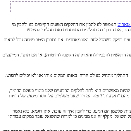
 טארוט
תאפשר לנו להבין את החלקים השונים הקיימים בנו ולהבין מי
 שלהם, את הדרך בה תהליכים מתפתחים ואת תהליכי המימוש.
אים בפקק כשהכל לחוץ ואנו מאחרים. אם נתבונן היטב פנימה נוכל לראות
ה הראשית (הבכירה) והארקונה הקטנה (הזוטרה), או אם תרצו, המייעצים
– התהליך מתחיל בעולם הרוח. באותו המקום אותו אנו לא יכולים לתפוש.
להיות מאושרים הוא לתת לחלקים הרוחניים שלנו ביטוי בעולם החומר,
 מהם "תקועות"? ומה המחיר שאנו משלמים על חוסר מימוש של הוויות
ות שלשמן הם הגיעו. כדי להבין איך זה עובד, אתן דוגמא. בוא נאמר
ל השואל. מקלף זה אנו מבינים כי למרות שהשואל עובד במקום עבודתו