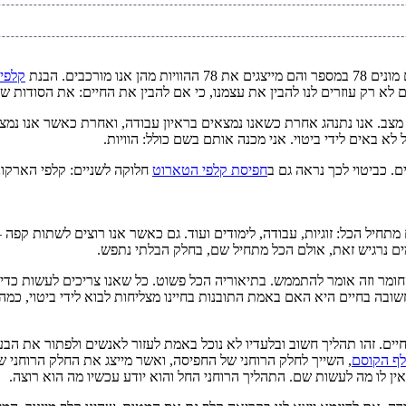
רכבים. הבנת
קלפי
 לא רק עוזרים לנו להבין את עצמנו, כי אם להבין את החיים: את הסודות
 מצב. אנו נתנהג אחרת כשאנו נמצאים בראיון עבודה, ואחרת כאשר אנו נמצ
א באים לידי ביטוי. אני מכנה אותם בשם כולל: הוויות.
ם. כביטוי לכך נראה גם ב
חפיסת קלפי הטארוט
חלוקה לשניים: קלפי הארקונ
תחיל הכל: זוגיות, עבודה, לימודים ועוד. גם כאשר אנו רוצים לשתות קפה 
עמים נרגיש זאת, אולם הכל מתחיל שם, בחלק הבלתי נתפש.
חומר וזה אומר להתממש. בתיאוריה הכל פשוט. כל שאנו צריכים לעשות כדי 
ה בחיים היא האם באמת התובנות בחיינו מצליחות לבוא לידי ביטוי, כמה
ים. זהו תהליך חשוב ובלעדיו לא נוכל באמת לעזור לאנשים ולפתור את הבעי
ף הקוסם
, השייך לחלק הרוחני של החפיסה, ואשר מייצג את החלק הרוחני ש