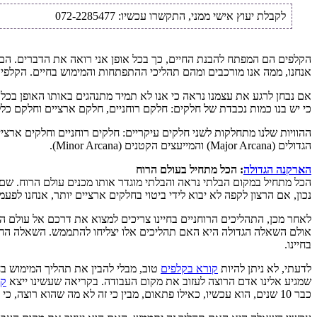
לקבלת יעוץ אישי ממני, התקשרו עכשיו: 072-2285477
הקלפים הם המפתח להבנת החיים, כך בכל אופן אני רואה את הדברים. הם מונים 78 במספר והם מייצגים את 78 ההוויות מהן אנו מו
אנחנו, ממה אנו מורכבים ומהם תהליכי ההתפתחות והמימוש בחיים. הקלפים
אם נבחן לרגע את עצמנו נראה כי אנו לא תמיד מתנהגים באותו האופן בכל
כי יש בנו כמות נכבדת של חלקים: חלקם רוחניים, חלקם ארציים וחלקם כלל ל
ההוויות שלנו מתחלקות לשני חלקים עיקריים: חלקים רוחניים וחלקים ארציי
הגדולים (Major Arcana) והמייעצים הקטנים (Minor Arcana).
הארקנה הגדולה
: הכל מתחיל בעולם הרוח
הכל מתחיל במקום הבלתי נראה והבלתי מוגדר אותו מכנים עולם הרוח. שם מ
נכון, אם הרצון לקפה לא יבוא לידי ביטוי בחלקים ארציים יותר, אנחנו לפ
לאחר מכן, התהליכים הרוחניים בחיינו צריכים למצוא את דרכם אל עולם ה
אולם השאלה הגדולה היא האם תהליכים אלו יצליחו להתממש. השאלה החשוב
בחיינו.
לדעתי, לא ניתן להיות
קורא בקלפים
טוב, מבלי להבין את תהליך המימוש בחי
שמגיע אלינו אדם הרוצה לעזוב את מקום העבודה. בקריאה שעשינו ייצא
קל
כבר 10 שנים, הוא עכשיו, כאילו פתאום, מבין כי זה לא מה שהוא רוצה, כי אין לו מה לעשות שם. התהליך הרוחני החל והוא יודע עכשיו מה הוא רוצה.