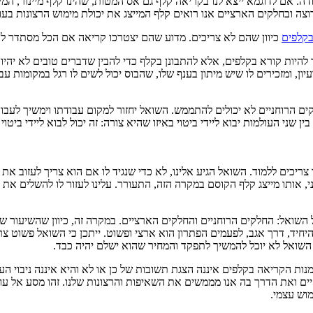
אם לדוגמא ייצא לנו בקריאה קלף גם אס המטות, שהינו קלף מיינור, המייצ
וצה ובחלקים הארציים אנו רואים קלף המייצג את יכולת מימוש הרצונות ב
בקלפים
כיוון שהם לא צריכים. מדוע שהם יצטרכו קריאה אם הכל מסתדר לה
ינור שאותו המחפשים יהיה קלף 3 חרבות, לא צריך להיות קורא בקלפים, אלא להתבונן בקלף כדי להב
ים הרוחניים לא יכולים להתממש. השואל יחזור למקום עבודתו וימשיך לעבוד,
ן שני העולמות יבוא ליידי ביטוי באיזו שהיא צורה: זה יכול לבוא ליידי בי
יכים ללמוד. השואל הגיע אלינו, לא כדי שנגיד לו אם הוא צריך לעזוב את 
 אותו מייצג קלף הקוסם במקרה הזה, התעורר. עלינו לעזור לו להשלים את
השואל: החלקים הרוחניים והחלקים הארציים. במקרה זה, כיוון שהשיעור של
יד, דרך אגב, לפעמים הפתרון הוא ארצי ופשוט. ייתכן כי השואל פשוט צר
 השואל לא יוכל להמשיך לתפקד והמחיר שהוא ישלם יהיה כבד.
נות הקריאה בקלפים איננה הצגת תשובות של כן או לא והיא איננה ניבוי ה
מוש עצמי.