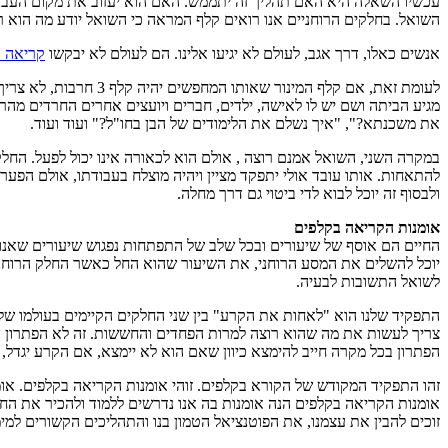
עכשיו השאלה היא האם תהליך זה יתממש. האם הוא יעזוב את מקום העבודה. 
השואל. בחלקים הרוחניים אנו רואים קלף המראה כי השואל יודע מה הוא ר
אנשים כאלו, דרך אגב, לעולם לא יגיעו אלינו. הם לעולם לא יבקשו
קריאה 
לעומת זאת, אם קלף המ
את משכנתא?", "איך נשלם את הלימודים של הבן בחו"ל?" ועוד ועוד.
במקרה השני, השואל אמנם רוצה , אולם הוא לכאורה אינו יכול לפעל. החלק
להתאחות. אותו עובד אולי יתפקד מציין ויהיה מוצלח בעבודתו, אולם הפער בי
ולבסוף זה יוכל לבוא לדי ביטוי גם דרך מחלה.
אומנות הקריאה בקלפים
החיים הם אוסף של שיעורים ובכל שלב של התפתחות נפגוש שיעורים שאנו צר
יוכל להשלים את המסע הרוחני, את השיעור שהוא החל כאשר החלק הרוחני,
לשואל התשובות לבעיה.
התפקיד שלנו הוא "לאחות את הקרע" בין שני החלקים הקיימים בעולמו של 
צריך לעשות את מה שהוא רוצה למרות הפחדים והחששות. זה לא הפתרון היח
הפתרון בכל מקרה חייב להימצא כיוון שאם הוא לא יימצא, אם הקרע יגדל,
זהו התפקיד המקודש של הקורא בקלפים. זוהי אומנות הקריאה בקלפים. אומ
זוכים להבין את עצמנו, את הפוטנציאל הטמון בנו והתהליכים הקשורים למי