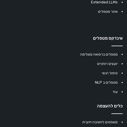
Extended LLMs
אתר מטפלים
אינדקס מטפלים
מטפלים ברפואה משלימה
יועצים רוחניים
טיפול רגשי
מטפלים ב NLP
עוד
כלים להעצמה
משפטים לחשיבה חיובית