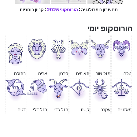
מחשבון נומרולוגיה
¦
הורוסקופ 2025
¦
קניון רוחניות
הורוסקופ יומי
טלה
מזל שור
תאומים
סרטן
אריה
בתולה
מאזניים
עקרב
קשת
מזל גדי
מזל דלי
דגים