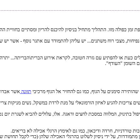
זמן כפולה מזו. התהליך מתחיל בניסיון להיכנס להריון ומסתיים בחוויית ה
חות, מצבי רוח משתנים... יש עליהן להתמודד עם אתגר נוסף - אשר יש שיעי
לים כעת או להפתיע עם גזרה חטובה, לקראת אירוע הברית\הבריתה... יתרה מ
ם השומן "העודף".
תירה סימנים על הגוף, כמו גם להחזיר אל הגוף מרכיבי
תזונה
אשר אבדו ב
ם צריכות להגיע לאיזון הורמונאלי על מנת לרדת במשקל, נשים מניקות צרי
ל בתינוק, המלווה במסכת לחצים ודאגה. אלו, עלולים להביא לשגרת יום נטו
ת טורדניות, חרדה ודיכאון, כמו גם לאימוץ הרגלי אכילה לא בריאים.
מתמודדות, על ידי ניסיון לשלוט בהרגלי האכילה שלהן (כדי לקבל תחושת ש