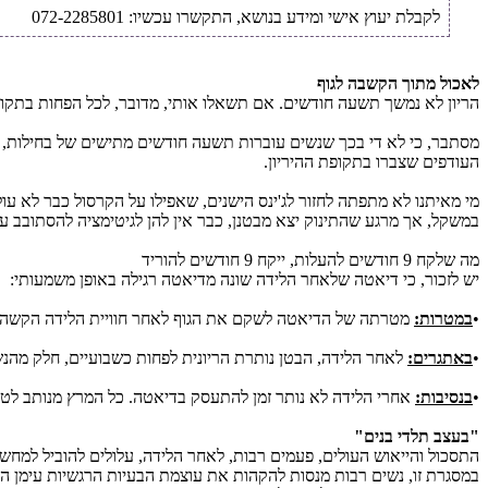
לקבלת יעוץ אישי ומידע בנושא, התקשרו עכשיו: 072-2285801
לאכול מתוך הקשבה לגוף
הריון לא נמשך תשעה חודשים. אם תשאלו אותי, מדובר, לכל הפחות בתקופת 
מסתבר, כי לא די בכך שנשים עוברות תשעה חודשים מתישים של בחילות, נפי
העודפים שצברו בתקופת ההיריון.
מי מאיתנו לא מתפתה לחזור לג'ינס הישנים, שאפילו על הקרסול כבר לא עו
במשקל, אך מרגע שהתינוק יצא מבטנן, כבר אין להן לגיטימציה להסתובב ע
מה שלקח 9 חודשים להעלות, ייקח 9 חודשים להוריד
יש לזכור, כי דיאטה שלאחר הלידה שונה מדיאטה רגילה באופן משמעותי:
•
במטרות:
מטרתה של הדיאטה לשקם את הגוף לאחר חוויית הלידה הקשה שהו
•
באתגרים:
לאחר הלידה, הבטן נותרת הריונית לפחות כשבועיים, חלק מהנשי
•
בנסיבות:
אחרי הלידה לא נותר זמן להתעסק בדיאטה. כל המרץ מנותב לטיפו
"בעצב תלדי בנים"
התסכול והייאוש העולים, פעמים רבות, לאחר הלידה, עלולים להוביל למחשבו
במסגרת זו, נשים רבות מנסות להקהות את עוצמת הבעיות הרגשיות עימן הן 