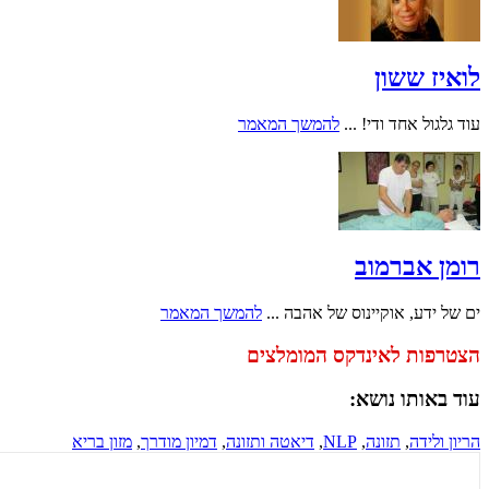
לואיז ששון
עוד גלגול אחד ודי! ...
להמשך המאמר
רומן אברמוב
ים של ידע, אוקיינוס של אהבה ...
להמשך המאמר
הצטרפות לאינדקס המומלצים
עוד באותו נושא:
הריון ולידה
,
תזונה
,
NLP
,
דיאטה ותזונה
,
דמיון מודרך
,
מזון בריא