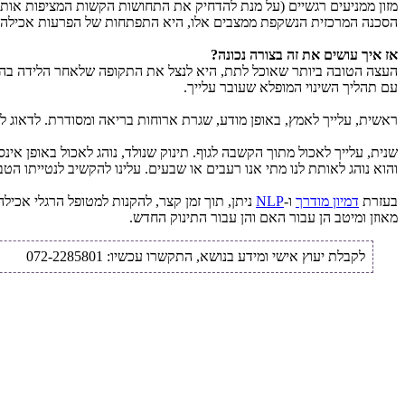
מזון ממניעים רגשיים (על מנת להדחיק את התחושות הקשות המציפות אותן)
הסכנה המרכזית הנשקפת ממצבים אלו, היא התפתחות של הפרעות אכילה ב
אז איך עושים את זה בצורה נכונה?
העצה הטובה ביותר שאוכל לתת, היא לנצל את התקופה שלאחר הלידה בהת
עם תהליך השינוי המופלא שעובר עלייך.
ראשית, עלייך לאמץ, באופן מודע, שגרת ארוחות בריאה ומסודרת. לדאוג ל
והוא נוהג לאותת לנו מתי אנו רעבים או שבעים. עלינו להקשיב לנטייתו הט
בעזרת
דמיון מודרך
ו-
NLP
ניתן, תוך זמן קצר, להקנות למטופל הרגלי אכי
מאוזן ומיטב הן עבור האם והן עבור התינוק החדש.
לקבלת יעוץ אישי ומידע בנושא, התקשרו עכשיו: 072-2285801