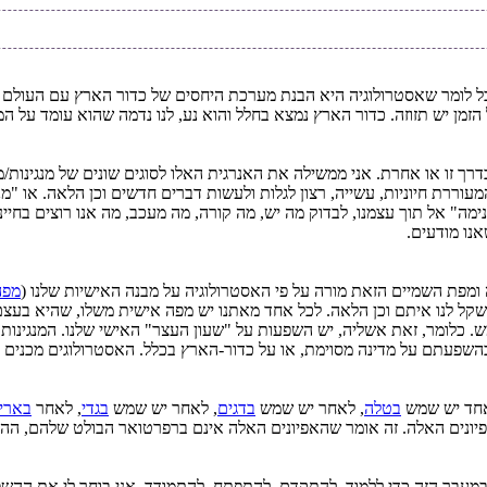
וכל לומר שאסטרולוגיה היא הבנת מערכת היחסים של כדור הארץ עם העולם 
ל הזמן יש תזוזה. כדור הארץ נמצא בחלל והוא נע, לנו נדמה שהוא עומד על 
רך זו או אחרת. אני ממשילה את האנרגית האלו לסוגים שונים של מנגינות/מ
עוררת חיוניות, עשייה, רצון לגלות ולעשות דברים חדשים וכן הלאה. או "מ
מה" אל תוך עצמנו, לבדוק מה יש, מה קורה, מה מעכב, מה אנו רוצים בחיינו,
נו מודעים.
 ומפת השמיים הזאת מורה על פי האסטרולוגיה על מבנה האישיות שלנו (
מפה
שקל לנו איתם וכן הלאה. לכל אחד מאתנו יש מפה אישית משלו, שהיא בעצם 
כלומר, זאת אשליה, יש השפעות על "שעון העצר" האישי שלנו. המנגינות 
פעתם על מדינה מסוימת, או על כדור-הארץ בכלל. האסטרולוגים מכנים הש
אחד יש שמש
בטלה
, לאחר יש שמש
בדגים
, לאחר יש שמש
בגדי
, לאחר
בארי
ונים האלה. זה אומר שהאפיונים האלה אינם ברפרטואר הבולט שלהם, ההתנ
ך במעבר הזה כדי ללמוד, להתקדם, להתפתח, להתמודד. אני בוחר לי את הה