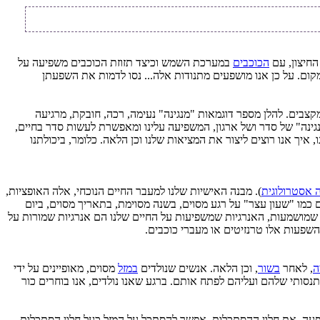
החיצון, עם
הכוכבים
במערכת השמש וכיצד תזוזת הכוכבים משפיעה על
המקום. על כן אנו מושפעים מתנודות אלה... נסו לדמות את השפעתן
קצבים. להלן מספר דוגמאות "מנגינה" נעימה, רכה, חובקת, מרגיעה
נגינה" של סדר ושל ארגון, המשפיעה עלינו ומאפשרת לעשות סדר בחיים,
 איך אנו רוצים ליצור את המציאות שלנו וכן הלאה. כלומר, ביכולתנו
 אסטרולוגית
). מבנה האישיות שלנו למעבר החיים הנוכחי, אלה האופציות,
כמו "שעון עצר" על רגע מסוים, בשנה מסוימת, בתאריך מסוים, ביום
שמושמעות, האנרגיות שמשפיעות על החיים שלנו הם אנרגיות שמורות על
פעות אלו טרנזיטים או מעברי כוכבים.
ה
, לאחר
בשור
, וכן הלאה. אנשים שנולדים
במזל
מסוים, מאופיינים על ידי
סותי שלהם ועליהם לפתח אותם. ברגע שאנו נולדים, אנו בוחרים כור
שפעה, את חלון ההסתכלות, אפשר להסתכל על המזל כעל חלון הסתכלות,