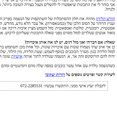
אני בוחר לי את התכונות שיאפשרו לי להשלים מעגל בצורה הטובה ביותר. ע
ולגדול.
חודש הלידה
מהווה את חלון ההסתכלות של השתקפות של הנשמה בפרק חיים
ועניין הדוהר על הסוס הלבן שלו (כמטאפורה), אל עבר הלא נודע, מחדש,
אסטטית, רומנטית, קולטת ואמפאטית. מזל השמש מציין איכות דרכה אנו רו
מאוד אנשים שנולדים למזל מסוים מפני שאלה התכונות שעליהם לרכוש. אם מ
שאלה: אם חברתי ואני מזל דגים, יש לנו את אותן איכויות?
כן אך אתן שתי נשמות שונות עם איכויות שונות, וכל אחת מכן תשתמש בת
למזל הלידה כגון: מערך הכוכבים בנוסף לשמש, שעת הלידה, מין הילוד, של
יהיה להם הורוסקופ זהה אך, א. הנשמה שנולדה לתוך אותה
אישיות
שונה ו
כשהנשמה נולדת עם אחד עשר כוכבים במפה שלה מהם דומיננטיים ומהם ד
ליצירת קשר ופרטים נוספים על
דורית יעקובי
לקבלת יעוץ אישי ממני, התקשרו עכשיו: 072-2285531