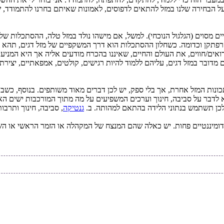
ל הבחירה שלנו במזל להתאים לדפוסים, לאמונות שאיתם בחרנו להתמודד, שבה
 מסוים (הגלגול הנוכחי). למשל, אם מישהו נולד במזל טלה, ההסתכלות ש
 הרפתקן וכדומה. כשחלון ההסתכלות הוא דרך המשקפיים של מזל דגים, תהא 
אים/חווים, את העולם והחיים, שאיננו בהכרח מודעים אליה אך היא המניע
דובר במזל דגים, עליהם ללמוד להיות רגישים, קולטים, אמפאתיים, יצירתיי
כונות המזל אחרת, אך בלי ספק, יש לכן דברים מאוד משותפים. בנוסף, כש
א לדבר על סביבה, חינוך וערכים המשפיעים על מה מתוך המורכבות ישים האד
לכן תשתמש בנתוני הלידה בהתאם למהותה. ב.
גנטיקה
, סביבה, חינוך ותרב
ומיננטיים פחות. יש כאלה שהם המנצח של המקהלה או הזמר הראשי או השח