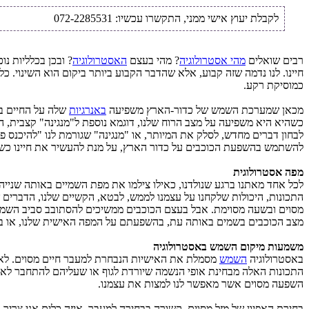
לקבלת יעוץ אישי ממני, התקשרו עכשיו: 072-2285531
רבים שואלים
מהי אסטרולוגיה
? מהי בעצם
האסטרולוגיה
? ובכן בכלליות נ
חיינו. לנו נדמה שזה קבוע, אלא שהדבר הקבוע ביותר ביקום הוא השינוי. כ
כמוסיקת רקע.
מכאן שמערכת השמש של כדור-הארץ משפיעה
באנרגיות
שלה על החיים בד
כשהיא היא משפיעה על מצב הרוח שלנו, דוגמא נוספת ל"מנגינה" קצבית, המ
לבחון דברים מחדש, לסלק את המיותר, או "מנגינה" שגורמת לנו "להיכנס פני
להשתמש בהשפעת הכוכבים על כדור הארץ, על מנת להעשיר את חיינו כשא
מפה אסטרולוגית
לכל אחד מאתנו ברגע שנולדנו, כאילו צילמו את מפת השמיים באותה שנייה
התכונות, היכולות שלקחנו על עצמנו לממש, לבטא, הקשיים שלנו, הדברים 
מסוים ובשעה מסוימת. אבל בעצם הכוכבים ממשיכים להסתובב סביב השמש. 
מצב הכוכבים בשמים באותה עת, בהשפעתם על המפה האישית שלנו, או בהש
משמעות מיקום השמש באסטרולוגיה
באסטרולוגיה
השמש
מסמלת את האישיות הנבחרת למעבר חיים מסוים. ל
התכונות האלה מבחינת אופי הנשמה שיורדת לגוף או שעליהם להתחבר לאפי
השפעה מסוים אשר מאפשר לנו למצות את עצמנו.
בחירת האפיון של מזל מסוים, קשורה בבחירה למעבר. איזה כלים אני צרי