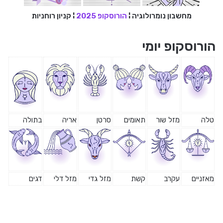
מחשבון נומרולוגיה
¦
הורוסקופ 2025
¦
קניון רוחניות
הורוסקופ יומי
טלה
מזל שור
תאומים
סרטן
אריה
בתולה
מאזניים
עקרב
קשת
מזל גדי
מזל דלי
דגים