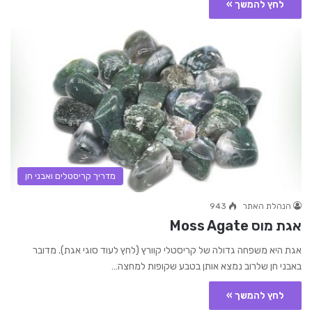
לחץ להמשך »
מדריך קריסטלים ואבני חן
הנהלת האתר
943
אגת מוס Moss Agate
אגת היא משפחה גדולה של קריסטלי קוורץ (לחץ לעוד סוגי אגת). מדובר
באבני חן שלרוב נמצא אותן בטבע שקופות למחצה…
לחץ להמשך »