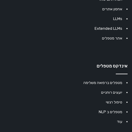
אחסון אתרים
LLMs
Extended LLMs
אתר מטפלים
אינדקס מטפלים
מטפלים ברפואה משלימה
יועצים רוחניים
טיפול רגשי
מטפלים ב NLP
עוד