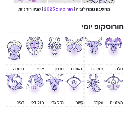
מחשבון נומרולוגיה
¦
הורוסקופ 2025
¦
קניון רוחניות
הורוסקופ יומי
טלה
מזל שור
תאומים
סרטן
אריה
בתולה
מאזניים
עקרב
קשת
מזל גדי
מזל דלי
דגים