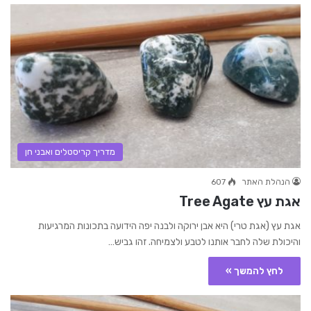
מדריך קריסטלים ואבני חן
הנהלת האתר
607
אגת עץ Tree Agate
אגת עץ (אגת טרי) היא אבן ירוקה ולבנה יפה הידועה בתכונות המרגיעות
והיכולת שלה לחבר אותנו לטבע ולצמיחה. זהו גביש…
לחץ להמשך »